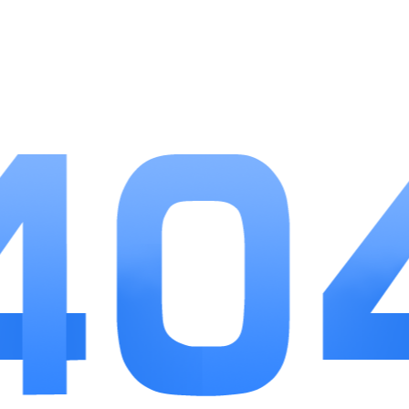
新三国争霸作为长线运营的经典SLG手游，没
有刻意堆砌夸张战力数值，把策略博弈作为核心游
玩内核，城建养成节奏舒缓，既适合碎片化时间打
理城池资源，也能投入时间参与大型联盟国战。关
卡内容贴合三国正史典故，随机动态事件有效避免
长期游玩的内容同质化，武将羁绊与兵种搭配拓展
了战术玩法的上限。福利体系梯度设计合理，日常
闯关就能稳定获取养成道具，兼顾休闲玩家的佛系
种田与硬核玩家的攻城对抗。整体操作逻辑简洁直
观，沙盘对抗自由度较高，在同类三国策略手游
里，还原乱世诸侯争霸的氛围感与策略深度都具备