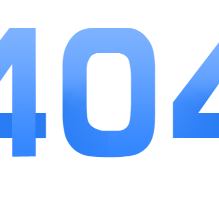
功能。操作门槛低，双调节缩放、大按键界面对视
力偏弱的用户十分友好，免费核心功能降低使用成
本，不用为基础工具额外付费。美中不足在于复杂
花纹、模糊印刷文字识别精度会小幅下降，不过日
常药品标签、报纸、零件观察等常规场景完全够
用，适合作为常备生活工具安装在手机，替代易丢
失的实体放大镜。
相关推荐
更多>>
清美鲜达
应用软件
10
清美鲜达为清美集团打造的B2B生鲜食材线上订货应用，面向学校...