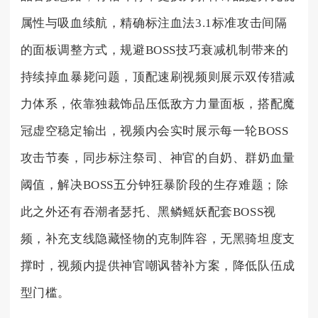
属性与吸血续航，精确标注血法3.1标准攻击间隔
的面板调整方式，规避BOSS技巧衰减机制带来的
持续掉血暴毙问题，顶配速刷视频则展示双传猎减
力体系，依靠独裁饰品压低敌方力量面板，搭配魔
冠虚空稳定输出，视频内会实时展示每一轮BOSS
攻击节奏，同步标注祭司、神官的自奶、群奶血量
阈值，解决BOSS五分钟狂暴阶段的生存难题；除
此之外还有吞潮者瑟托、黑鳞鳐妖配套BOSS视
频，补充支线隐藏怪物的克制阵容，无黑骑坦度支
撑时，视频内提供神官嘲讽替补方案，降低队伍成
型门槛。