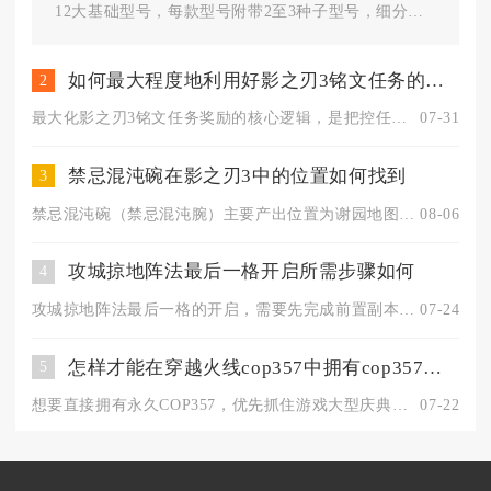
12大基础型号，每款型号附带2至3种子型号，细分子
型号合计28类，全部可通...
如何最大程度地利用好影之刃3铭文任务的奖励
2
最大化影之刃3铭文任务奖励的核心逻辑，是把控任务刷新门槛、划...
07-31
禁忌混沌碗在影之刃3中的位置如何找到
3
禁忌混沌碗（禁忌混沌腕）主要产出位置为谢园地图湮灭难度的疯狂...
08-06
攻城掠地阵法最后一格开启所需步骤如何
4
攻城掠地阵法最后一格的开启，需要先完成前置副本通关与阵法基础...
07-24
怎样才能在穿越火线cop357中拥有cop357的永久性
5
想要直接拥有永久COP357，优先抓住游戏大型庆典登录福利活...
07-22