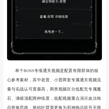
单个BOSS专项通关视频是配置有限群体的核
心参考素材，其中老普、小普两套专属通关视频流
量与实战认可度最高，两类视频区分低配无专属魔
石、满锻顶配两种练度，低配视频重点演示血法饰
品替换思路，将枯叶臂章更换为邪神饰品提升无视