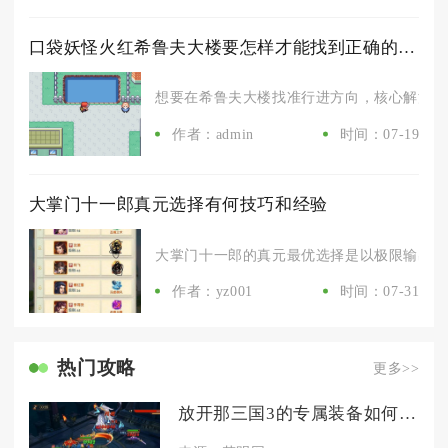
口袋妖怪火红希鲁夫大楼要怎样才能找到正确的方向
想要在希鲁夫大楼找准行进方向，核心解法是优
作者：admin
时间：07-19
大掌门十一郎真元选择有何技巧和经验
大掌门十一郎的真元最优选择是以极限输出体系
作者：yz001
时间：07-31
热门攻略
更多>>
放开那三国3的专属装备如何获取