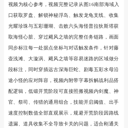
视频为核心参考，视频完整记录从图16南部海域入
口获取罗盘、解锁神秘浮岛、触发龙龟支线、收集
光耀珍珠与五彩珊瑚、击败六头海怪普拉狄斯塔获
取海怪心脏、穿过飓风之墙的完整任务链路，画面
同步标注每一处据点坐标与对话触发条件，针对藤
壶浅滩、大漩涡、飓风之墙等容易迷路的区域做分
段标注，同时穿插远古深海巨蛇、剧毒五彩水母沿
途小怪的应对阵容，视频内附带字幕拆解战利品搭
配逻辑，低锻开荒阶段可直接照搬视频内剑魔、神
官、祭司、传猎的通用组合，技能开启阈值、出手
速度控制数值全部直观展示，规避开荒阶段因路线
遗漏、道具收集不全导致卡关的问题，适合刚通关