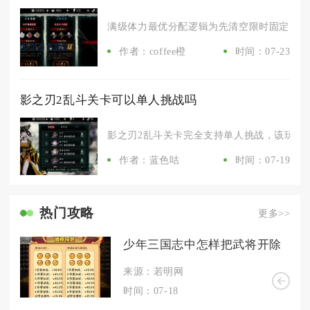
满级体力最优分配逻辑为先清空限时固定次数副
作者：coffee橙
时间：07-23
影之刃2乱斗关卡可以单人挑战吗
影之刃2乱斗关卡完全支持单人挑战，该玩法本
作者：蓝色咕
时间：07-19
热门攻略
更多>>
少年三国志中怎样把武将开除
来源：若明网
时间：07-18