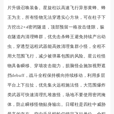
片升级召唤装备。星旋柱以高速飞行异形黄蜂、蜂
王为主，所有怪物无法穿透实心方块，可在柱子下
方挖出2×4密闭隧道，顶部预留一格攻击缝隙，躲
在隧道内清理蜂群，优先击杀蜂王避免持续产出幼
虫，穿透型远程武器能高效清理集群小怪，全程不
用大范围飞行，减少被弹幕包围的风险。星云柱怪
物具备瞬移、穿墙攻击能力，损脑怪会施加视野遮
挡debuff，战斗全程保持横向持续移动，利用多层
平台上下拉扯，优先集火远程施法怪，大范围爆炸
类武器可快速清理扎堆敌怪，场地不要使用密闭掩
体，防止瞬移怪物贴身输出。日曜柱是四柱中威胁