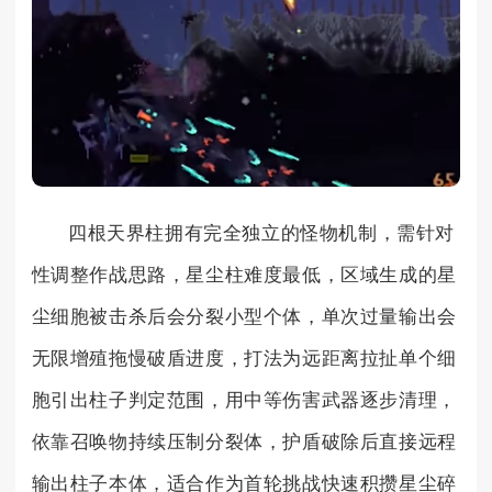
四根天界柱拥有完全独立的怪物机制，需针对
性调整作战思路，星尘柱难度最低，区域生成的星
尘细胞被击杀后会分裂小型个体，单次过量输出会
无限增殖拖慢破盾进度，打法为远距离拉扯单个细
胞引出柱子判定范围，用中等伤害武器逐步清理，
依靠召唤物持续压制分裂体，护盾破除后直接远程
输出柱子本体，适合作为首轮挑战快速积攒星尘碎