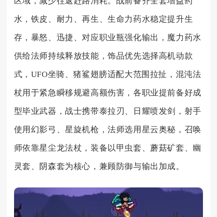
区域，减少往返赶路消耗。战前备齐全套增益药
水，铁皮、耐力、再生、生命力药水稳定提升生
存，暴怒、迅捷、对应职业瓶强化输出，魔力药水
供给法师持续释放技能，饰品优先选择高机动款
式，UFO坐骑、猪鲨翅膀适配大范围拉扯，混沌法
杖用于紧急瞬移规避高额伤害，各职业提前备好成
型毕业武器，战士携带泰拉刃、日耀喷发剑，射手
使用幻影弓、星旋机枪，法师选用星云奥秘，召唤
师依靠星尘龙法杖，装备以甲虫套、蘑菇矿套、幽
灵套、阴森套为核心，兼顾防御与输出加成。