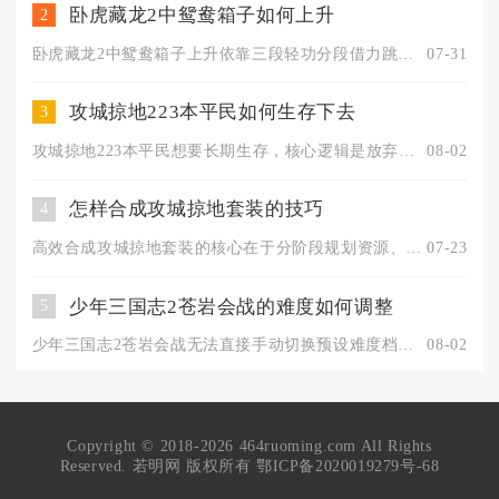
卧虎藏龙2中鸳鸯箱子如何上升
2
卧虎藏龙2中鸳鸯箱子上升依靠三段轻功分段借力跳跃，依托皇城左...
07-31
攻城掠地223本平民如何生存下去
3
攻城掠地223本平民想要长期生存，核心逻辑是放弃全面养成、固...
08-02
怎样合成攻城掠地套装的技巧
4
高效合成攻城掠地套装的核心在于分阶段规划资源、前置洗练装备、...
07-23
少年三国志2苍岩会战的难度如何调整
5
少年三国志2苍岩会战无法直接手动切换预设难度档位，所有难度浮...
08-02
Copyright © 2018-2026 464ruoming.com All Rights
Reserved. 若明网 版权所有
鄂ICP备2020019279号-68