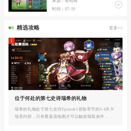
来源：若明网
时间：07-19
精选攻略
更多>>
1
位于何处的第七史诗瑞希的礼物
瑞希的礼物处于第七史诗Episode1冒险章节的3‑4关卡
场景内部，只有重返该地图才可以触发领取条件，初
次推进主线剧情的...