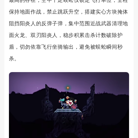
最高的存在，空中千足蜈蚣仅锁定飞行单位，全程
保持地面作战，禁止跳跃升空，搭建实心方块掩体
阻挡阳炎人的反弹子弹，集中范围近战武器清理地
面火龙、双刃阳炎人，稳步积累击杀计数破除护
盾，切勿依靠飞行坐骑输出，避免被蜈蚣瞬间秒
杀。