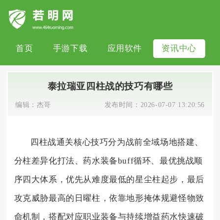
首页
手游下载
应用软件
资讯中心
泰拉瑞亚四柱战的技巧有哪些
编辑：
杰哥
发布时间：
2026-07-07 13:20:56
四柱战通关核心技巧分为战前全域场地搭建、
分柱差异化打法、药水装备buff循环、最优挑战顺
序四大体系，优先从难度最低的星尘柱起步，最后
攻克威胁最高的日曜柱，依靠地形掩体规避怪物致
命机制，搭配对应职业装备与持续增益药水快速破