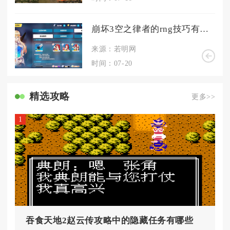
崩坏3空之律者的rng技巧有哪些
来源：若明网
时间：07-20
精选攻略
更多>>
1
吞食天地2赵云传攻略中的隐藏任务有哪些