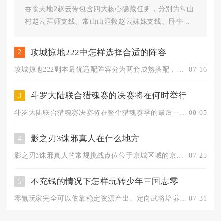
吞食天地2赵云传包含四大核心隐藏任务，分别为常山
村赵云拜师支线、常山山洞救赵云妹妹支线、卧牛镇
无根花秘境支线、柴桑火药秘...
攻城掠地222中怎样选择合适的阵容
2
攻城掠地222副本最优适配阵容分为两套成熟搭配，硬件充足时选...
07-16
斗罗大陆联合猎魂赛的决赛将在何时举行
3
斗罗大陆联合猎魂赛决赛将在整个猎魂赛季的最后一个活动日开启。...
08-05
影之刃3诛邪真人在什么地方
4
影之刃3诛邪真人的常规挑战点位位于京城区域的京西十字路口内玉...
07-25
不充钱的情况下怎样玩转少年三国志零
5
零氪玩家完全可以依靠稳定资源产出、定向武将培养和合理资源分配...
07-31