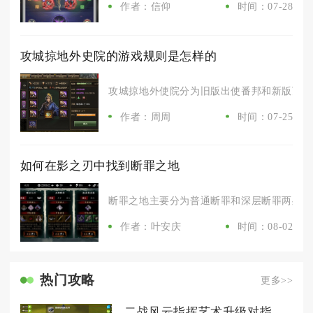
作者：信仰
时间：07-28
攻城掠地外史院的游戏规则是怎样的
攻城掠地外使院分为旧版出使番邦和新版万邦进
作者：周周
时间：07-25
如何在影之刃中找到断罪之地
断罪之地主要分为普通断罪和深层断罪两处入口
作者：叶安庆
时间：08-02
热门攻略
更多>>
二战风云指挥艺术升级对指挥官素质有何要求