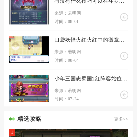
有没有什么技巧可以在斗罗大陆中组队刷环
来源：若明网
时间：08-01
口袋妖怪火红火红中的徽章对游戏有何影响
来源：若明网
时间：08-04
少年三国志蜀国2红阵容站位怎样才能更加稳定
来源：若明网
时间：07-24
精选攻略
更多>>
1