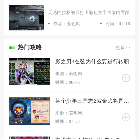
无尽的拉格朗日打出彩色文字依靠内置颜色代码
作者：蓝色咕
时间：07-18
热门攻略
更多>>
影之刃3在弦为什么要进行转职
来源：若明网
时间：08-05
某个少年三国志2紫金武将是否值得投资
来源：若明网
时间：07-22