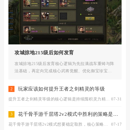
攻城掠地215级后如何发育
攻城掠地215级后发育核心逻辑为先拉满战车重铸与阵
法基础，再定向完成核心武将觉醒、优化御宝珍宝配
置，最后精细化运营各类资...
玩家应该如何提升王者之剑精灵的等级
2
提升王者之剑精灵等级的核心逻辑是持续囤积灵力精华完成喂养进阶...
07-31
花千骨手游千层塔2v2模式中胜利的策略是什么
3
花千骨手游千层塔2v2模式想要稳定取胜，核心策略是差异化职业...
07-17