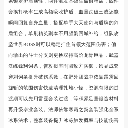
条锁定护盾属性，两件触发基础生命值增益，四件
套挨打概率生成高额吸收护盾，血量跌破三成还能
瞬间回复自身血量，搭配单手大天使剑与盾牌的剑
盾组合，单刷精英副本不用频繁回城补给，组队攻
坚世界BOSS时可以稳定扛住首领大范围伤害；偏
向输出的斗士分支则更换双持高阶龙骨巨晶，武器
洗练锋利词条，普攻概率削减敌方防御，饰品成套
穿刺词条提升破伤系数，在野外团战中依靠霹雳回
旋斩的范围伤害快速清理扎堆小怪，资源有限的过
渡期可以先用雷霆套装过渡，等积累足量锻造材料
再升级毕业套装。法师依靠寒霜之契套装强化全系
冰系法术，整套装备提升冰冻触发概率与技能伤害