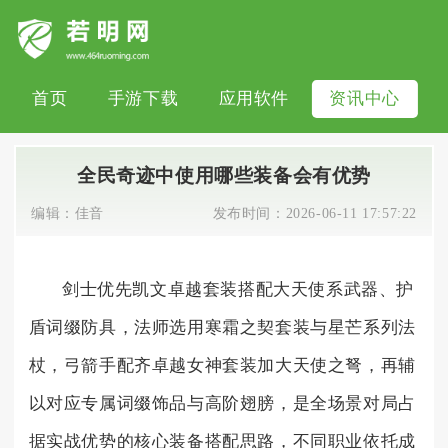
首页
手游下载
应用软件
资讯中心
全民奇迹中使用哪些装备会有优势
编辑：
佳音
发布时间：
2026-06-11 17:57:22
剑士优先凯文卓越套装搭配大天使系武器、护
盾词缀防具，法师选用寒霜之契套装与星芒系列法
杖，弓箭手配齐卓越女神套装加大天使之弩，再辅
以对应专属词缀饰品与高阶翅膀，是全场景对局占
据实战优势的核心装备搭配思路，不同职业依托成