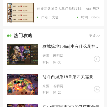
想要高效通关大掌门觉醒副本，核心思路是优先
作者：大哈
时间：08-06
热门攻略
更多>>
攻城掠地106副本有什么刷怪技巧
来源：若明网
时间：07-30
乱斗西游第18章第四关需要注意哪些细节
来源：若明网
时间：07-20
在少年三国志2中如何获取金装