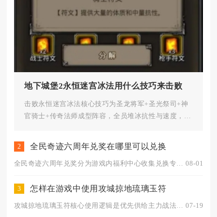
地下城堡2永恒迷宫冰法用什么技巧来击败
击败永恒迷宫冰法核心技巧为圣龙将军+圣光祭司+神
官骑士+传奇法师成型阵容，全员堆冰抗性与速度，优
先击杀两只召唤幽魂，全程...
全民奇迹六周年兑奖在哪里可以兑换
2
全民奇迹六周年兑奖分为游戏内福利中心收集兑换专区、游戏设置C...
08-01
怎样在游戏中使用攻城掠地琉璃玉符
3
攻城掠地琉璃玉符核心使用逻辑是优先供给主力战法输出武将，利用...
07-19