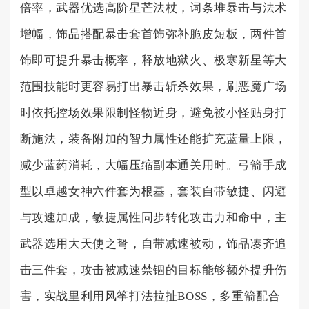
倍率，武器优选高阶星芒法杖，词条堆暴击与法术
增幅，饰品搭配暴击套首饰弥补脆皮短板，两件首
饰即可提升暴击概率，释放地狱火、极寒新星等大
范围技能时更容易打出暴击斩杀效果，刷恶魔广场
时依托控场效果限制怪物近身，避免被小怪贴身打
断施法，装备附加的智力属性还能扩充蓝量上限，
减少蓝药消耗，大幅压缩副本通关用时。弓箭手成
型以卓越女神六件套为根基，套装自带敏捷、闪避
与攻速加成，敏捷属性同步转化攻击力和命中，主
武器选用大天使之弩，自带减速被动，饰品凑齐追
击三件套，攻击被减速禁锢的目标能够额外提升伤
害，实战里利用风筝打法拉扯BOSS，多重箭配合