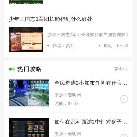
少年三国志2军团长能得到什么好处
少年三国志2军团长能够获取专属管理权限、额
作者：高伟
时间：08-03
热门攻略
更多>>
全民奇迹2小加布任务有什么奖励
来源：若明网
时间：07-19
如何在乱斗西游2中针对狮子北海阵容进行克制
来源：若明网