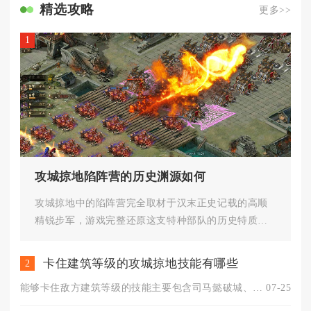
精选攻略
更多>>
1
攻城掠地陷阵营的历史渊源如何
攻城掠地中的陷阵营完全取材于汉末正史记载的高顺
精锐步军，游戏完整还原这支特种部队的历史特质并
转化为国战核心幻影作战体系，...
卡住建筑等级的攻城掠地技能有哪些
2
能够卡住敌方建筑等级的技能主要包含司马懿破城、黄月英机关禁锢...
07-25