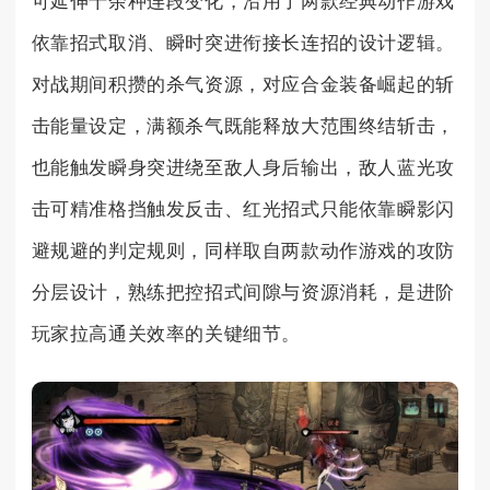
可延伸十余种连段变化，沿用了两款经典动作游戏
依靠招式取消、瞬时突进衔接长连招的设计逻辑。
对战期间积攒的杀气资源，对应合金装备崛起的斩
击能量设定，满额杀气既能释放大范围终结斩击，
也能触发瞬身突进绕至敌人身后输出，敌人蓝光攻
击可精准格挡触发反击、红光招式只能依靠瞬影闪
避规避的判定规则，同样取自两款动作游戏的攻防
分层设计，熟练把控招式间隙与资源消耗，是进阶
玩家拉高通关效率的关键细节。