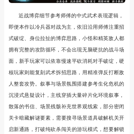
近战博弈细节参考师傅的中式武术表现逻辑，
即便本作以冷兵器对战为主，依旧沿用师傅注重招
式破绽、身位拉扯的博弈思路，小怪和精英敌人都
拥有完整的攻防循环，不会出现无脑硬抗的战斗场
面，新手玩家可以依靠慢速平砍消耗对手破绽，硬
核玩家则能复刻武术拆招思路，用精准弹反打断敌
人整套攻势。叙事与场景氛围搭建参考生化危机的
沉浸式悬疑设计，主线穿插大量碎片化环境叙事，
散落的书信、场景残骸补充世界观线索，部分密闭
关卡暗藏解谜要素，需要搜寻场景道具破解机关开
启新通路，打破纯砍杀闯关的游玩模式，想要解锁