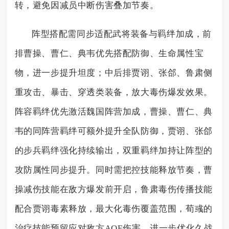
转，避免因减员中断伤害叠加节奏。
阵型搭配需同步适配武将装备与羁绊加成，前
排曹操、曹仁、典韦优先搭配防御、生命属性宝
物，进一步提升坦度；中后排贾诩、张郃、鲁肃侧
重攻击、暴击、穿透类装备，放大毒伤爆发效果。
阵容羁绊优先激活魏国阵营加成，曹操、曹仁、典
韦的同阵营羁绊可额外提升全队防御，贾诩、张郃
的步兵羁绊强化持续输出，双重羁绊加持让阵型的
攻防属性同步提升。同时需把控技能释放节奏，曹
操减伤技能在敌方爆发前开启，鲁肃毒伤传播技能
配合贾诩毒素释放，最大化毒伤覆盖范围，荀彧的
治疗技能预留应对敌方AOE伤害，进一步优化久战