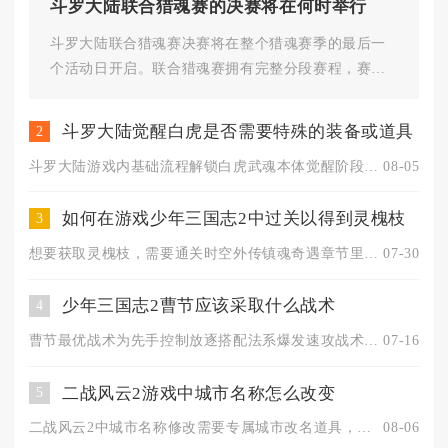
斗罗大陆联合猎魂赛的决赛将在何时举行
斗罗大陆联合猎魂赛决赛将在整个猎魂赛季的最后一
个活动日开启。联合猎魂赛拥有完整分段赛程，赛事
按照固定赛季周期运转，决赛不...
斗罗大陆觉醒白虎是否需要特殊的装备或道具
2
斗罗大陆游戏内基础流程解锁白虎武魂本体觉醒阶段，无需绑定专属...
08-05
如何在游戏少年三国志2中过关以得到灵槐枝
3
想要获取灵槐枝，需要通关时空外传镇魂奇遇章节里的灵槐异动关卡...
07-30
少年三国志2曹节应该采取什么战术
4
曹节最优战术为先手控制放逐搭配法系爆发速攻战术，依靠印记放逐...
07-16
二战风云2游戏中城市名称怎么改变
5
二战风云2中城市名称修改需要专属城市改名道具，在开启内政玩法...
08-06