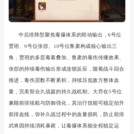
中后排阵型聚焦毒爆体系的联动输出，6号位
贾诩、9号位张郃、10号位鲁肃构成核心输出三
角，贾诩的多层毒素叠加、鲁肃的毒伤传播效果、
张郃的持续毒伤输出形成连锁反应，随着战斗回合
推进，毒伤层数不断累积，持续压低敌方整体血
量，完美契合久战篇的持久战机制。大乔在5号位
兼顾前排续航与防御强化，其治疗技能可稳定抬升
前排血线，弥补久战过程中的血量损耗，防止前排
武将因持续消耗暴毙，让毒爆体系能全程稳定运