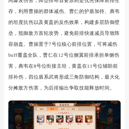
间爆发伤害，阵型排布首要原则是优先保障前排生
存，利用曹操的群体减伤、曹仁的护盾加持、典韦
的坦度抗伤以及黄盖的反伤效果，构建多层防御壁
垒，抵御敌方首轮攻势，避免前排快速减员导致阵
容崩盘。曹操置于7号位核心前排位置，可将减伤
buff覆盖全队，曹仁在12号位侧翼前排承担单侧伤
害，典韦在8号位衔接主坦，黄盖在11号位辅助前
排补伤，四位盾系武将形成三角防御结构，最大化
分摊敌方伤害，为后排输出争取技能释放时间。