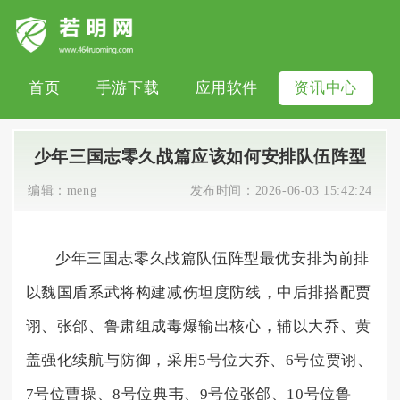
首页
手游下载
应用软件
资讯中心
少年三国志零久战篇应该如何安排队伍阵型
编辑：
meng
发布时间：
2026-06-03 15:42:24
少年三国志零久战篇队伍阵型最优安排为前排
以魏国盾系武将构建减伤坦度防线，中后排搭配贾
诩、张郃、鲁肃组成毒爆输出核心，辅以大乔、黄
盖强化续航与防御，采用5号位大乔、6号位贾诩、
7号位曹操、8号位典韦、9号位张郃、10号位鲁