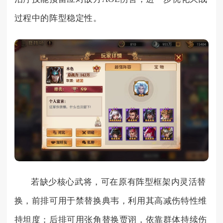
过程中的阵型稳定性。
若缺少核心武将，可在原有阵型框架内灵活替
换，前排可用于禁替换典韦，利用其高减伤特性维
持坦度；后排可用张角替换贾诩，依靠群体持续伤