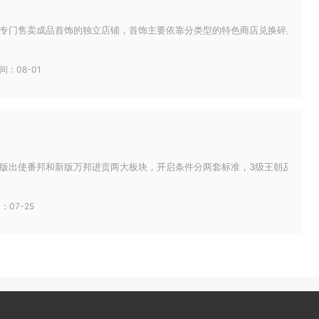
专门售卖成品首饰的独立店铺，首饰主要依靠分类型的特色商店兑换碎片、宝箱抽
间：08-01
版出使番邦和新版万邦进贡两大板块，开启条件分两套标准，3级王朝及183级解锁
：07-25