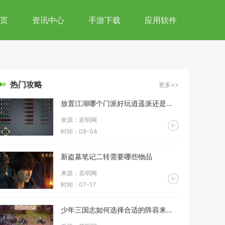
页
资讯中心
手游下载
应用软件
热门攻略
更多>>
放置江湖哪个门派好玩逍遥派还是峨眉山快乐多
来源：若明网
时间：08-04
新盗墓笔记二转需要哪些物品
来源：若明网
时间：07-17
少年三国志如何选择合适的阵容来提升零甘宁的战斗表现