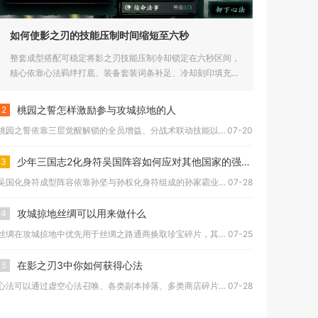
如何使影之刃的技能压制时间缩短至六秒
整套成型搭配可稳定将影之刃技能压制冷却锁定在六秒区间，
核心依靠心法羁绊打底、装备套装词条补足、冷却刻印填充缺
口、技能链结...
桃园之誓怎样激励参与攻城掠地的人
2
桃园之誓依靠三层觉醒解锁的全员增益、分战术联动技能以及额外部...
07-20
少年三国志2化身符吴国阵容如何应对其他国家的强力角色
3
吴国化身符成型阵容依靠孙坚与孙权化身符组成的孙家霸业羁绊，搭...
07-28
攻城掠地丝绸可以用来做什么
4
丝绸在攻城掠地中优先用于丝绸之路通商换取珍宝碎片，其次用于武...
07-25
在影之刃3中你如何获得心法
5
心法可以通过虚空心法召唤、各类副本掉落、多类商店碎片兑换以及...
07-28