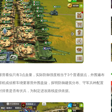
塞营看似只有3点血量，实际防御强度相当于3个普通据点，外围遍布
察机或侦察车绕要塞营外围盘旋，探明防御建筑分布、守军兵种配置
时排查是否有伏兵，为制定进攻路线提供依据。