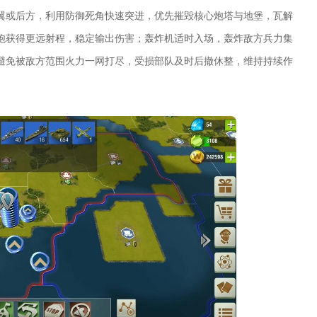
翼或后方，利用防御死角快速突进，优先摧毁核心炮塔与地堡，瓦解
炮获得更远射程，稳定输出伤害；轰炸机适时入场，轰炸敌方兵力集
避免被敌方范围火力一网打尽，受损部队及时后撤休整，维持持续作