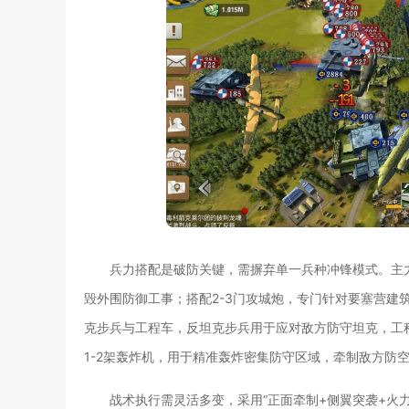
兵力搭配是破防关键，需摒弃单一兵种冲锋模式。主
毁外围防御工事；搭配2-3门攻城炮，专门针对要塞营建
克步兵与工程车，反坦克步兵用于应对敌方防守坦克，工
1-2架轰炸机，用于精准轰炸密集防守区域，牵制敌方防
战术执行需灵活多变，采用“正面牵制+侧翼突袭+火