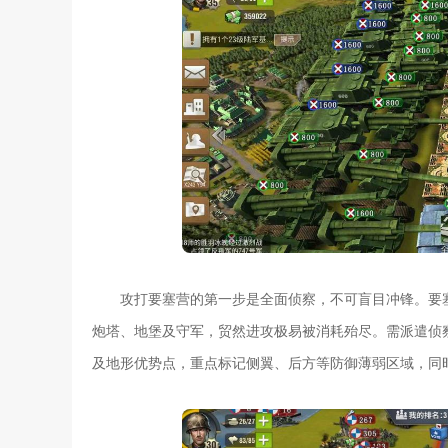
攻打要塞营的第一步是全面侦察，不可盲目冲锋。要
炮塔、地堡及守军，贸然进攻极易被消耗殆尽。需派遣侦
及地形优势点，重点标记侧翼、后方等防御薄弱区域，同