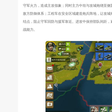
守军火力，造成主攻假象；同时主力中坦与攻城炮绕至侧
敌方防御体系；工程车在安全区域建造炮兵阵地，让攻城
结点，阻止守军回防与援军靠近。进攻中保持部队间距，
战能力。