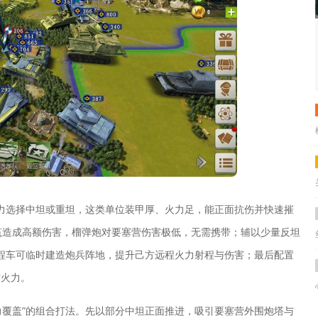
力选择中坦或重坦，这类单位装甲厚、火力足，能正面抗伤并快速摧
筑造成高额伤害，榴弹炮对要塞营伤害极低，无需携带；辅以少量反坦
程车可临时建造炮兵阵地，提升己方远程火力射程与伤害；最后配置
空火力。
力覆盖”的组合打法。先以部分中坦正面推进，吸引要塞营外围炮塔与