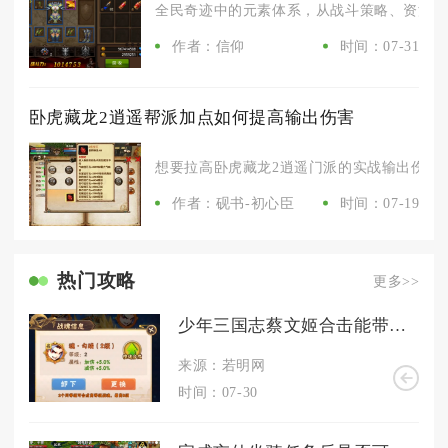
全民奇迹中的元素体系，从战斗策略、资源养成
作者：信仰
时间：07-31
卧虎藏龙2逍遥帮派加点如何提高输出伤害
想要拉高卧虎藏龙2逍遥门派的实战输出伤害，
作者：砚书-初心臣
时间：07-19
热门攻略
更多>>
少年三国志蔡文姬合击能带来什么额外的效果
来源：若明网
时间：07-30