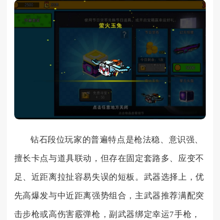
钻石段位玩家的普遍特点是枪法稳、意识强、
擅长卡点与道具联动，但存在固定套路多、应变不
足、近距离拉扯容易失误的短板。武器选择上，优
先高爆发与中近距离强势组合，主武器推荐满配突
击步枪或高伤害霰弹枪，副武器绑定幸运7手枪，