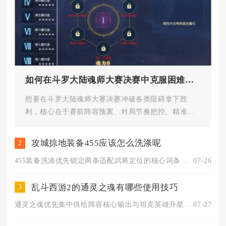
如何在斗罗大陆魂师大赛决赛中克服困难取得胜利
想要在斗罗大陆魂师大赛决赛冲破各类阻碍拿下胜
利，核心在于赛前阵容预案、对局节奏把控、精准目
标集火与残局战术调整相结合，依...
攻城掠地装备455应该怎么洗涤呢
2
455装备洗涤优先锁定两条适配武将定位的核心词条，用免费洗练...
07-26
乱斗西游2的通灵之魂有哪些使用技巧
3
通灵之魂优先集中供给阵容核心输出与坦克英雄升星，合理控制每日...
07-27