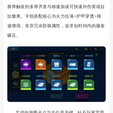
换弹触发的多弹齐发与移速加成可快速补伤害或拉
扯撤离。卡组搭配核心为火力拉满+护甲穿透+移
速增强，舍弃冗余防御属性，追求短时间内的爆发
碾压。
实战中地图卡点与走位是关键，钻石玩家常固