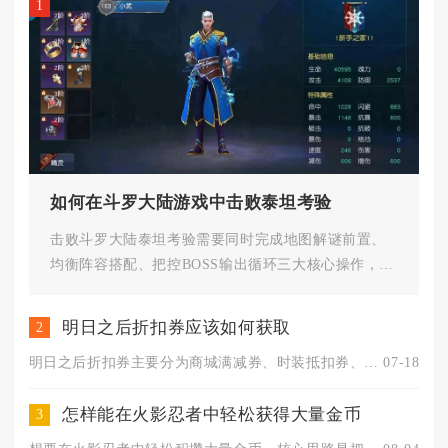
1
如何在斗罗大陆游戏中击败泰坦考验
击败斗罗大陆泰坦考验需要同时完成地图解谜前置、
均衡阵容搭配、把控BOSS输出循环三大核心操作，集
齐四把密室钥匙解锁最终石...
明日之后折扣券应该如何获取
2
明日之后折扣券主要分为商城满减券、时装抵扣券、限时信用优惠券...
07-18
怎样能在火影忍者中轻松获得大量金币
3