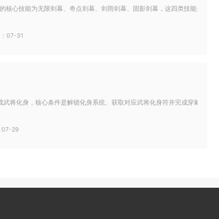
的核心技能为无限剑幕、奇点剑幕、剑雨剑幕、固影剑幕，这四类技能是轻羽剑幕
：07-31
成武将化身，核心条件是解锁化身系统、获取对应武将化身符并完成穿戴激活三个
07-29