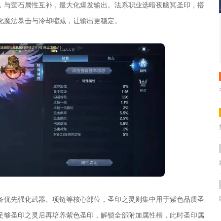
，与萤石属性互补，最大化爆发输出。法系职业选暗夜幽冥圣印，搭
化魔法暴击与冷却缩减，让输出更稳定。
备优先强化武器、项链等核心部位，圣印之灵则集中用于紫色品质圣
足够圣印之灵后再培养紫色圣印，解锁全部附加属性槽，此时圣印属