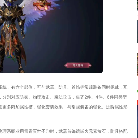
系统，有六个部位，可与武器、防具、首饰等常规装备同时佩戴，互
，分别对应防御、物理攻击、魔法攻击，集齐2件、4件、6件同类型
锁更多附加属性槽，强化套装效果，与常规装备的强化、进阶属性形
物理系职业用雷霆灭世圣印时，武器首饰镶嵌火元素萤石，防具搭配