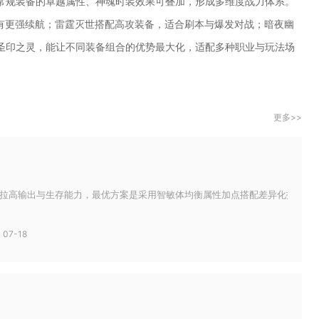
常规装备的卓越属性、神魂时装效果可叠加，形成多维度战力体系。
拥有更强续航；雷霆灭世搭配高攻装备，适合刷本与爆发对战；暗夜幽
圣印之灵，能让不同装备组合的优势最大化，适配多种职业与玩法场
更多>>
拉高输出与生存能力，最优方案是采用智敏体均衡属性加点搭配差异化技能分配，
07-18