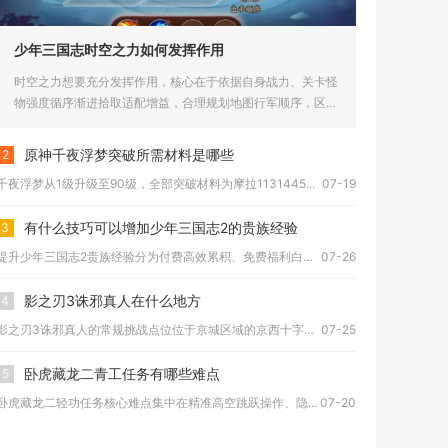
少年三国志时空之力如何发挥作用
时空之力想要充分发挥作用，核心在于依据自身战力、关卡怪
物强度循序渐进拾取适配增益，合理规划地图行军顺序，区分
紫色与橙色品...
原神千夜浮梦突破所需材料是哪些
2
千夜浮梦从1级升级至90级，全部突破材料为摩拉1131445...
07-19
有什么技巧可以增加少年三国志2的贵族经验
3
提升少年三国志2贵族经验分为付费高效累积、免费福利白嫖、账号...
07-26
影之刃3诛邪真人在什么地方
4
影之刃3诛邪真人的常规挑战点位位于京城区域的京西十字路口内玉...
07-25
卧虎藏龙二青工任务有哪些难点
5
卧虎藏龙二轻功任务核心难点集中在精准高空跳跃操作、隐蔽道具点...
07-20