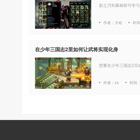
影之刃剑幕精研可学习
作者：大哈
时间
在少年三国志2里如何让武将实现化身
想要在少年三国志2完
作者：kk
时间：