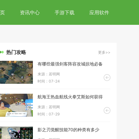
页
资讯中心
手游下载
应用软件
热门攻略
更多>>
有哪些最强剑客阵容攻城掠地必备
来源：若明网
时间：07-24
航海王热血航线火拳艾斯如何获得
来源：若明网
时间：07-29
影之刃觉醒技能70的种类有多少