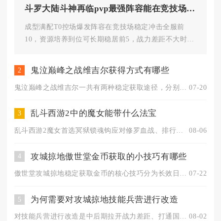
斗罗大陆斗神再临pvp最强阵容能在竞技场中取得多高的排名
成型满配T0控场爆发阵容在竞技场稳定冲击全服前
10，资源培养到位可长期稳居前5，战力差距不大时具
备冲榜一的能力，低配半成...
鬼泣巅峰之战维吉尔获得方式有哪些
2
鬼泣巅峰之战维吉尔一共有两种稳定获取途径，分别是时空之门限时...
07-20
乱斗西游2中的魔女能带什么法宝
3
乱斗西游2魔女首选冥狱锁魂钩应对修罗血战、排行榜等PVP场景...
08-06
攻城掠地傲世堂金币获取的小技巧有哪些
4
傲世堂攻城掠地稳定获取金币的核心技巧分为长效日常稳定领取、限...
07-22
为何需要对攻城掠地技能兵营进行改造
5
对技能兵营进行改造是中后期拉开战力差距、打通国战与高阶副本核...
08-02