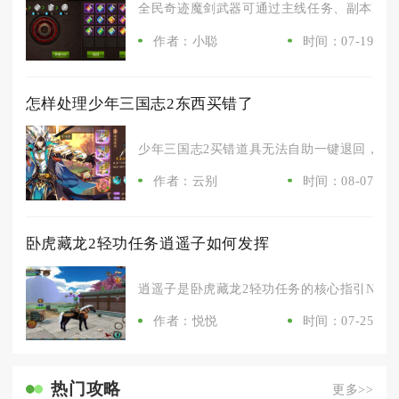
全民奇迹魔剑武器可通过主线任务、副本BOSS
作者：小聪
时间：07-19
怎样处理少年三国志2东西买错了
少年三国志2买错道具无法自助一键退回，最可
作者：云别
时间：08-07
卧虎藏龙2轻功任务逍遥子如何发挥
逍遥子是卧虎藏龙2轻功任务的核心指引NPC，
作者：悦悦
时间：07-25
热门攻略
更多>>