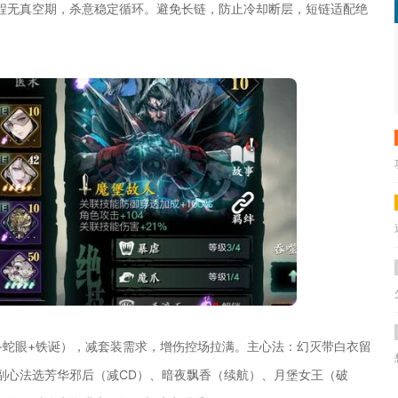
程无真空期，杀意稳定循环。避免长链，防止冷却断层，短链适配绝
+蛇眼+铁诞），减套装需求，增伤控场拉满。主心法：幻灭带白衣留
副心法选芳华邪后（减CD）、暗夜飘香（续航）、月堡女王（破