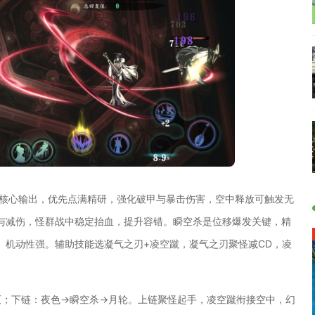
是核心输出，优先点满精研，强化破甲与暴击伤害，空中释放可触发无
与减伤，怪群战中稳定抬血，提升容错。瞬空杀是位移爆发关键，精
、机动性强。辅助技能选凝气之刃+凌空蹴，凝气之刃聚怪减CD，凌
灭；下链：夜色→瞬空杀→月轮。上链聚怪起手，凌空蹴衔接空中，幻