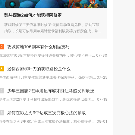
乱斗西游2如何才能获得阿修罗
获取阿修罗主要依靠限时修罗‑无间活动直购兑换、活动宝箱
抽取，长期可依靠周年累计登录福利以及碎片积攒合成，常规
常驻玩法无法...
攻城掠地106副本有什么刷怪技巧
2
攻城掠地106副本刷怪想要提升通关成功率，核心技巧在于武将出...
07-30
迷你西游柳叶刀的获取路径是什么
3
迷你西游柳叶刀主要依靠普通主线关卡探索掉落、荡妖宝箱随机产出...
07-25
少年三国志2怎样搭配阵容才能让马超发挥最强
4
少年三国志2想要让马超打出极限战力，最优选择是以蜀国五虎突击...
07-19
如何在影之刃3中达成三次究极心法的抽取
5
想要在影之刃3中稳定完成三次究极心法抽取，核心前提是先解锁究...
08-01