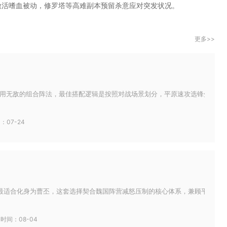
+激活嗜血被动，修罗塔等高难副本预留杀意应对突发状况。
更多>>
用无敌的组合阵法，最佳搭配逻辑是按照对战场景划分，平原速攻选锋矢阵骑兵组
：07-24
最适合化身为曹丕，这套选择契合魏国阵营减怒压制的核心体系，兼顾平民获取难
时间：08-04