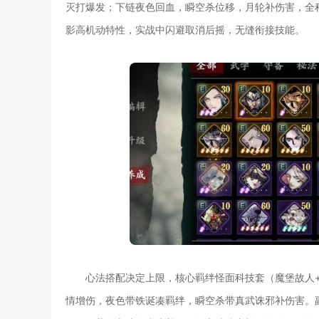
灭打爆发；下链夜色回血，瞬空杀位移，月轮补伤害，全
影高机动特性，实战中闪避取消后摇，无缝衔接技能。
心法搭配决定上限，核心羁绊怪面科技套（魔堡故人
情增伤，夜色带铁诞凑羁绊，瞬空杀带真武诛邪补伤害。