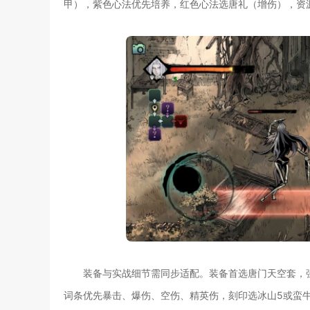
甲），紫色心法优先培养，红色心法选唐礼（增伤），资
装备与实战细节需同步适配。装备首选唐门天空套，
词条优先暴击、爆伤、空伤、精英伤，刻印选冰山5或蛮