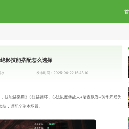
首
魂绝影技能搭配怎么选择
露水
发布时间：
2025-06-22 16:48:10
杀，技能链采用3-3短链循环，心法以魔堡故人+暗夜飘香+芳华邪后为
续航，适配全副本场景。