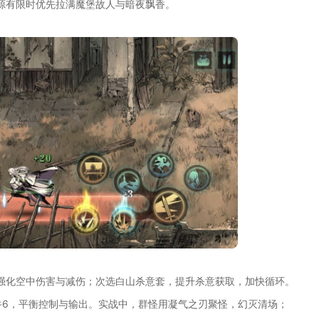
源有限时优先拉满魔堡故人与暗夜飘香。
强化空中伤害与减伤；次选白山杀意套，提升杀意获取，加快循环。
牛6，平衡控制与输出。实战中，群怪用凝气之刃聚怪，幻灭清场；