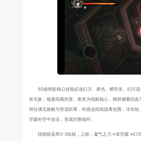
60级绝影核心技能必选幻灭、夜色、瞬空杀。幻灭
形无敌，规避高额伤害。夜色为续航核心，精研侧重回血
研拉满无敌帧与突进距离，衔接连招或脱离包围，冷却短
空蹴补空中连击，形成完整循环。
技能链采用3-3短链，上链：凝气之刃→凌空蹴→幻