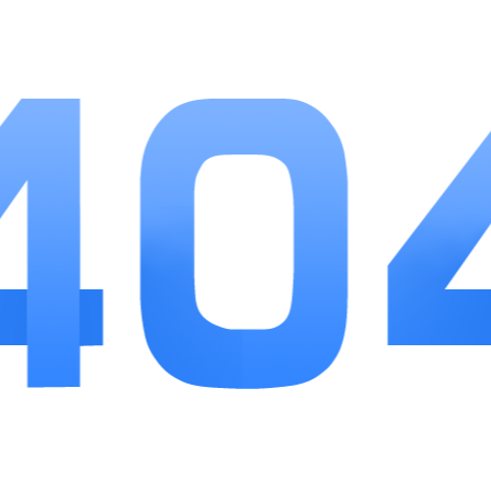
星耀战纪把三国题材与即时策略卡牌结合到
位，操作手感流畅，养成体系逻辑清晰，没有繁杂
冗余的无效系统。关卡、竞技、经营三类玩法互相
补充，既能抽空挂机刷资源，也能花时间钻研阵容
搭配。福利投放力度适中，平民玩家不用追赶氪金
进度，慢慢积攒也能体验全部核心内容，适合喜欢
三国卡牌、偏爱策略搭配，同时没有过多时间重度
游戏的玩家。
相关推荐
更多>>
梦之像